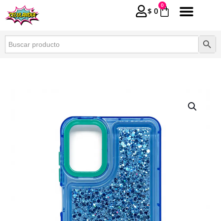
0
$
0
Buscar:
Botón 