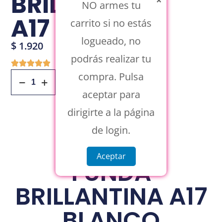
BRILLANTINA
×
NO armes tu
A17 BLANCO
carrito si no estás
logueado, no
$
1.920
podrás realizar tu
compra. Pulsa
Añadir Al Carrito
aceptar para
dirigirte a la página
de login.
Aceptar
FUNDA
BRILLANTINA A17
BLANCO