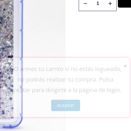
×
NO armes tu carrito si no estás logueado,
no podrás realizar tu compra. Pulsa
aceptar para dirigirte a la página de login.
Aceptar