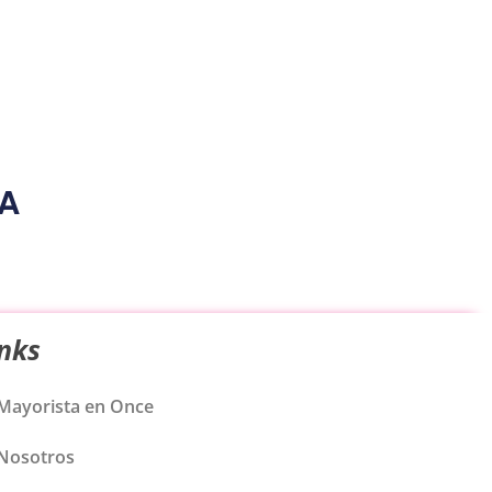
TA
inks
Mayorista en Once
Nosotros