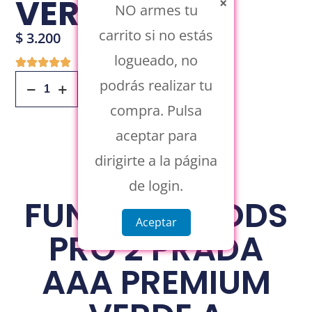
VERDE A
×
NO armes tu
carrito si no estás
$
3.200
logueado, no
podrás realizar tu
Añadir Al Carrito
compra. Pulsa
aceptar para
dirigirte a la página
de login.
FUNDA AIRPODS
Aceptar
PRO 2 PRADA
AAA PREMIUM