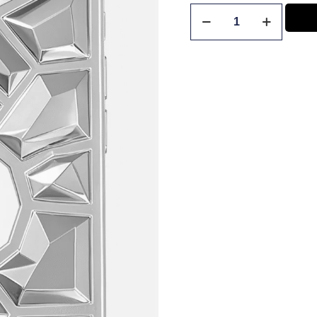
×
NO armes tu carrito si no estás logueado,
no podrás realizar tu compra. Pulsa