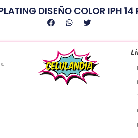
LATING DISEÑO COLOR IPH 14
L
s.