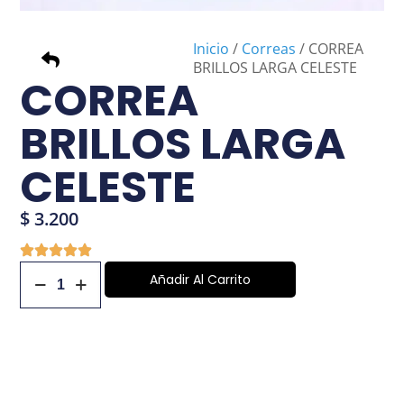
Inicio
/
Correas
/ CORREA
BRILLOS LARGA CELESTE
CORREA
BRILLOS LARGA
CELESTE
$
3.200
×
NO armes tu
Añadir Al Carrito
carrito si no estás
logueado, no
podrás realizar tu
compra. Pulsa