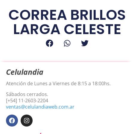
aceptar para
CORREA BRILLOS
dirigirte a la página
LARGA CELESTE
de login.
Aceptar
Celulandia
Atención de Lunes a Viernes de 8:15 a 18:00hs.
Sábados cerrados.
[+54] 11-2603-2204
ventas@celulandiaweb.com.ar