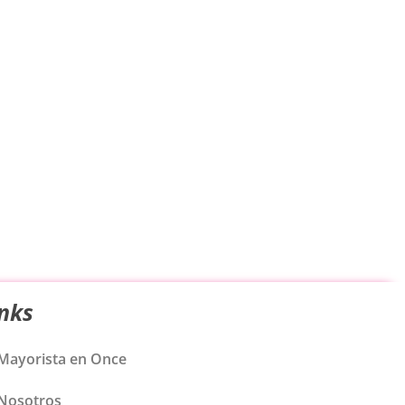
inks
Mayorista en Once
Nosotros