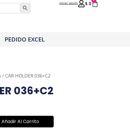
0
$
0
iniciar sesión
Botón de búsqueda
PEDIDO EXCEL
s
/ CAR HOLDER 036+C2
ER 036+C2
Añadir Al Carrito