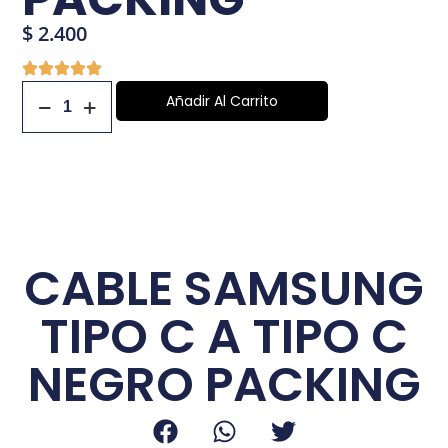
carrito si no estás
$
2.400
logueado, no
podrás realizar tu
Añadir Al Carrito
compra. Pulsa
aceptar para
dirigirte a la página
de login.
CABLE SAMSUNG
Aceptar
TIPO C A TIPO C
NEGRO PACKING