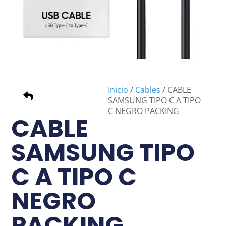
Inicio
/
Cables
/ CABLE
SAMSUNG TIPO C A TIPO
C NEGRO PACKING
CABLE
SAMSUNG TIPO
C A TIPO C
NEGRO
×
PACKING
NO armes tu