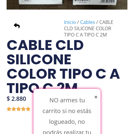
Inicio
/
Cables
/ CABLE
CLD SILICONE COLOR
TIPO C A TIPO C 2M
CABLE CLD
SILICONE
COLOR TIPO C A
TIPO C 2M
×
$
2.880
NO armes tu
carrito si no estás
logueado, no
podrás realizar tu