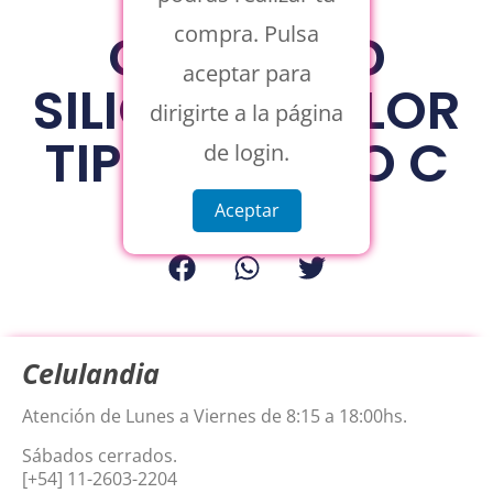
compra. Pulsa
CABLE CLD
aceptar para
SILICONE COLOR
dirigirte a la página
TIPO C A TIPO C
de login.
2M
Aceptar
Celulandia
Atención de Lunes a Viernes de 8:15 a 18:00hs.
Sábados cerrados.
[+54] 11-2603-2204