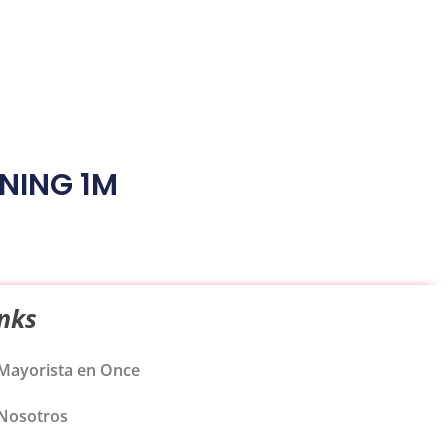
TNING 1M
inks
Mayorista en Once
Nosotros