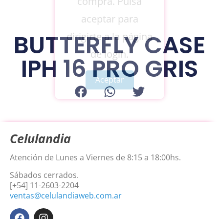
compra. Pulsa
aceptar para
BUTTERFLY CASE
dirigirte a la página
de login.
IPH 16 PRO GRIS
Aceptar
Celulandia
Atención de Lunes a Viernes de 8:15 a 18:00hs.
Sábados cerrados.
[+54] 11-2603-2204
ventas@celulandiaweb.com.ar