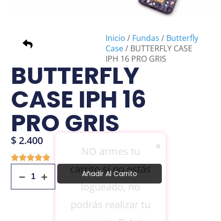
Inicio
/
Fundas
/
Butterfly
Case
/ BUTTERFLY CASE
IPH 16 PRO GRIS
BUTTERFLY
CASE IPH 16
PRO GRIS
$
2.400
×
NO armes tu
carrito si no estás
Añadir Al Carrito
logueado, no
podrás realizar tu