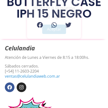
BUTTERFLY CASE
dirigirte a la página
IPH 15 NEGRO
de login.
Aceptar
Celulandia
Atención de Lunes a Viernes de 8:15 a 18:00hs.
Sábados cerrados.
[+54] 11-2603-2204
ventas@celulandiaweb.com.ar