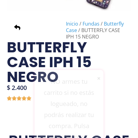
Inicio
/
Fundas
/
Butterfly
Case
/ BUTTERFLY CASE
IPH 15 NEGRO
BUTTERFLY
CASE IPH 15
NEGRO
×
NO armes tu
$
2.400
carrito si no estás
logueado, no
podrás realizar tu
compra. Pulsa
aceptar para