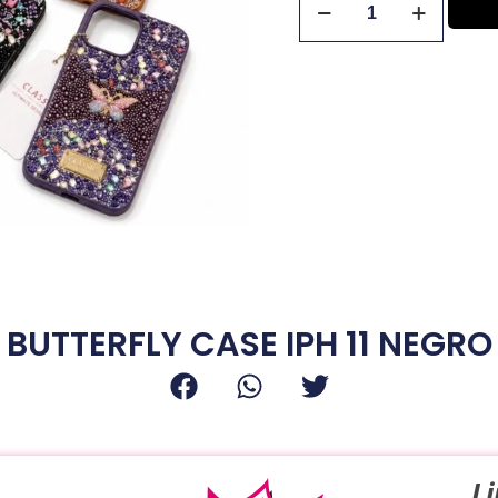
×
NO armes tu carrito si no estás logueado,
no podrás realizar tu compra. Pulsa
aceptar para dirigirte a la página de login.
Aceptar
BUTTERFLY CASE IPH 11 NEGRO
L