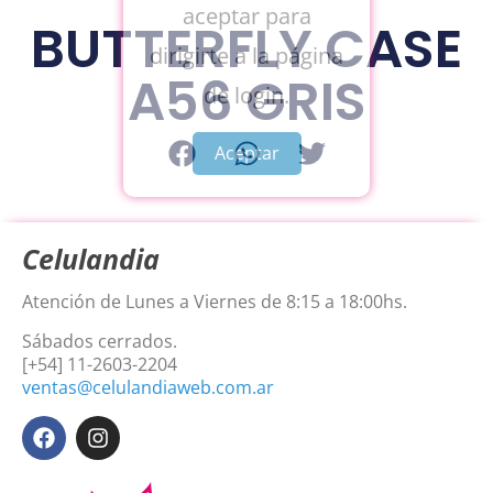
aceptar para
BUTTERFLY CASE
dirigirte a la página
A56 GRIS
de login.
Aceptar
Celulandia
Atención de Lunes a Viernes de 8:15 a 18:00hs.
Sábados cerrados.
[+54] 11-2603-2204
ventas@celulandiaweb.com.ar