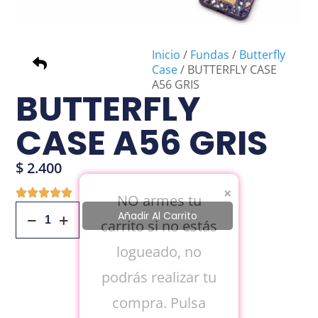
Inicio
/
Fundas
/
Butterfly
Case
/ BUTTERFLY CASE
A56 GRIS
BUTTERFLY
CASE A56 GRIS
$
2.400
×
NO armes tu
Añadir Al Carrito
carrito si no estás
logueado, no
podrás realizar tu
compra. Pulsa