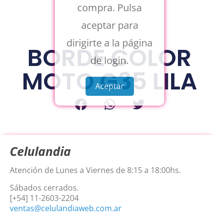
compra. Pulsa
aceptar para
dirigirte a la página
BORDE COLOR
de login.
MOTO G35 LILA
Aceptar
Celulandia
Atención de Lunes a Viernes de 8:15 a 18:00hs.
Sábados cerrados.
[+54] 11-2603-2204
ventas@celulandiaweb.com.ar