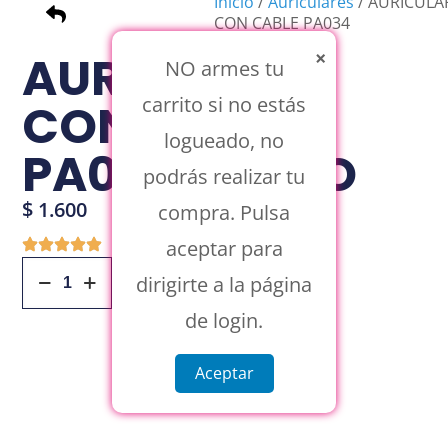
Inicio
/
Auriculares
/ AURICULA
CON CABLE PA034
NEGRO
×
AURICULAR
NO armes tu
carrito si no estás
CON CABLE
logueado, no
PA034 NEGRO
podrás realizar tu
$
1.600
compra. Pulsa
aceptar para
Añadir Al Carrito
dirigirte a la página
de login.
Aceptar