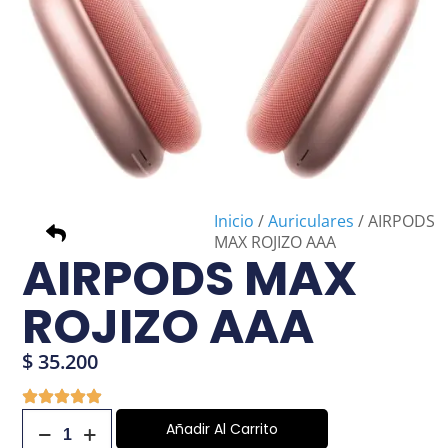
Inicio
/
Auriculares
/ AIRPODS
MAX ROJIZO AAA
AIRPODS MAX
ROJIZO AAA
×
NO armes tu
$
35.200
carrito si no estás
logueado, no
Añadir Al Carrito