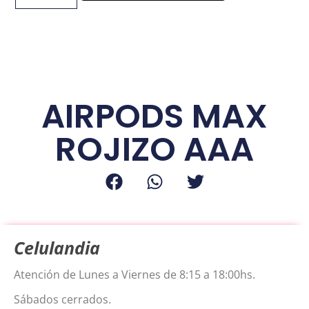
podrás realizar tu
compra. Pulsa
aceptar para
dirigirte a la página
de login.
AIRPODS MAX
ROJIZO AAA
Aceptar
Celulandia
Atención de Lunes a Viernes de 8:15 a 18:00hs.
Sábados cerrados.