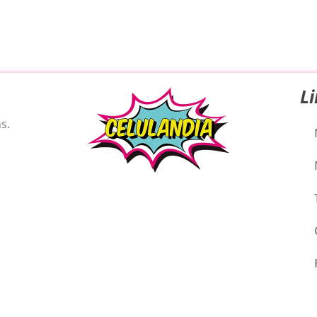
NO armes tu carrito si no estás logueado,
no podrás realizar tu compra. Pulsa
aceptar para dirigirte a la página de login.
Aceptar
L
s.