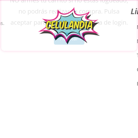
NO armes tu carrito si no estás logueado,
L
no podrás realizar tu compra. Pulsa
aceptar para dirigirte a la página de login.
s.
Aceptar