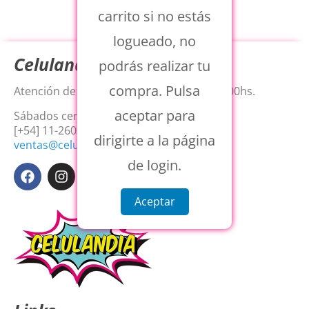
carrito si no estás
logueado, no
Celulandia
podrás realizar tu
compra. Pulsa
Atención de Lunes a Viernes de 8:15 a 18:00hs.
aceptar para
Sábados cerrados.
[+54] 11-2603-2204
dirigirte a la página
ventas@celulandiaweb.com.ar
de login.
Aceptar