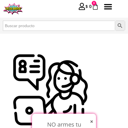
0
$
0
Buscar:
Botón 
×
NO armes tu