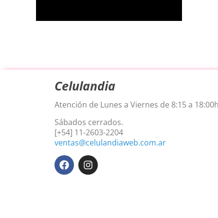
Celulandia
Atención de Lunes a Viernes de 8:15 a 18:00h
Sábados cerrados.
[+54] 11-2603-2204
ventas@celulandiaweb.com.ar