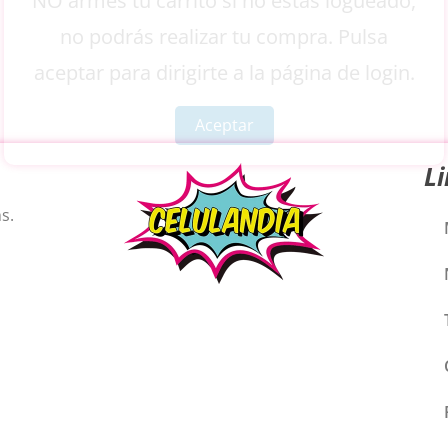
NO armes tu carrito si no estás logueado,
no podrás realizar tu compra. Pulsa
aceptar para dirigirte a la página de login.
Aceptar
L
s.