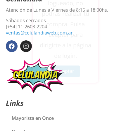
logueado, no
Atención de Lunes a Viernes de 8:15 a 18:00hs.
podrás realizar tu
Sábados cerrados.
compra. Pulsa
[+54] 11-2603-2204
ventas@celulandiaweb.com.ar
aceptar para
dirigirte a la página
de login.
Aceptar
Links
Mayorista en Once