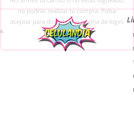
NO armes tu carrito si no estás logueado,
no podrás realizar tu compra. Pulsa
L
aceptar para dirigirte a la página de login.
s.
Aceptar