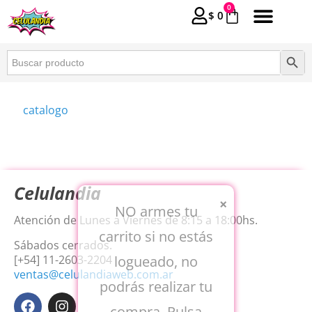
0
$
0
Buscar:
Botón 
catalogo
Celulandia
×
NO armes tu
Atención de Lunes a Viernes de 8:15 a 18:00hs.
carrito si no estás
Sábados cerrados.
logueado, no
[+54] 11-2603-2204
ventas@celulandiaweb.com.ar
podrás realizar tu
compra. Pulsa